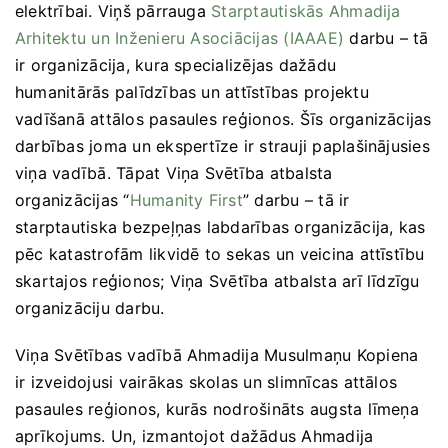
elektrībai. Viņš pārrauga
Starptautiskās Ahmadija
Arhitektu un Inženieru Asociācijas (IAAAE)
darbu – tā
ir organizācija, kura specializējas dažādu
humanitārās palīdzības un attīstības projektu
vadīšanā attālos pasaules reģionos. Šīs organizācijas
darbības joma un ekspertīze ir strauji paplašinājusies
viņa vadībā. Tāpat Viņa Svētība atbalsta
organizācijas “
Humanity First
” darbu – tā ir
starptautiska bezpeļņas labdarības organizācija, kas
pēc katastrofām likvidē to sekas un veicina attīstību
skartajos reģionos; Viņa Svētība atbalsta arī līdzīgu
organizāciju darbu.
Viņa Svētības vadībā Ahmadija Musulmaņu Kopiena
ir izveidojusi vairākas skolas un slimnīcas attālos
pasaules reģionos, kurās nodrošināts augsta līmeņa
aprīkojums. Un, izmantojot dažādus Ahmadija