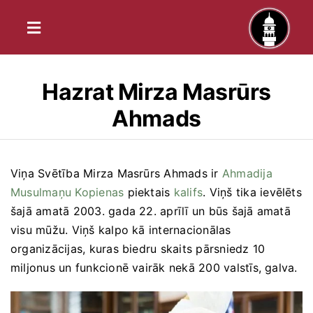
Skip
to
Toggle
content
Navigation
Home
Hazrat Mirza Masrūrs
Ahmads
Islāms
Ahmadija
Viņa Svētība Mirza Masrūrs Ahmads ir
Ahmadija
Musulmaņu Kopienas
piektais
kalifs
. Viņš tika ievēlēts
šajā amatā 2003. gada 22. aprīlī un būs šajā amatā
Raksti
visu mūžu. Viņš kalpo kā internacionālas
organizācijas, kuras biedru skaits pārsniedz 10
Preses relīze
miljonus un funkcionē vairāk nekā 200 valstīs, galva.
Literatūra