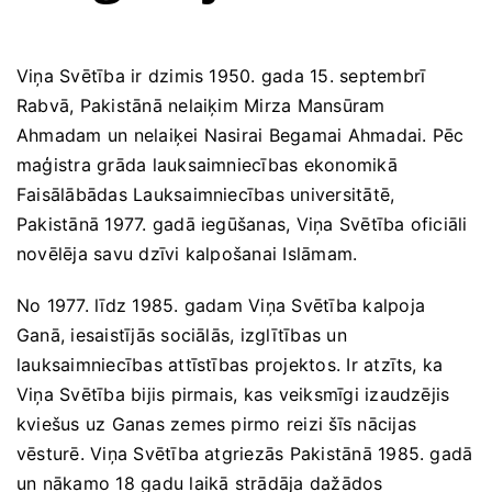
Viņa Svētība ir dzimis 1950. gada 15. septembrī
Rabvā, Pakistānā nelaiķim Mirza Mansūram
Ahmadam un nelaiķei Nasirai Begamai Ahmadai. Pēc
maģistra grāda lauksaimniecības ekonomikā
Faisālābādas Lauksaimniecības universitātē,
Pakistānā 1977. gadā iegūšanas, Viņa Svētība oficiāli
novēlēja savu dzīvi kalpošanai Islāmam.
No 1977. līdz 1985. gadam Viņa Svētība kalpoja
Ganā, iesaistījās sociālās, izglītības un
lauksaimniecības attīstības projektos. Ir atzīts, ka
Viņa Svētība bijis pirmais, kas veiksmīgi izaudzējis
kviešus uz Ganas zemes pirmo reizi šīs nācijas
vēsturē. Viņa Svētība atgriezās Pakistānā 1985. gadā
un nākamo 18 gadu laikā strādāja dažādos