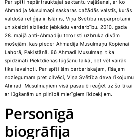
Par spīti nepārtrauktajai sektantu vajāšanai, ar ko
Ahmadija Musulmaņi saskaras dažādās valstīs, kurās
valdošā reliģija ir Islāms, Viņa Svētība nepārprotami
un skaidri aizliedz jebkādu vardarbību. 2010. gada
28. maijā anti-Ahmadiju teroristi uzbruka divām
mošejām, kas pieder Ahmadija Musulmaņu Kopienai
Lahorā, Pakistānā. 86 Ahmadi Musulmaņi tika
spīdzināti Piektdienas lūgšanu laikā, bet vēl vairāk
tika ievainoti. Par spīti šim barbariskajam, tīšajam
noziegumam pret cilvēci, Viņa Svētība deva rīkojumu
Ahmadi Musulmaņiem visā pasaulē reaģēt uz šo tikai
ar lūgšanām un pilnībā mierīgiem līdzekļiem.
Personīgā
biogrāfija