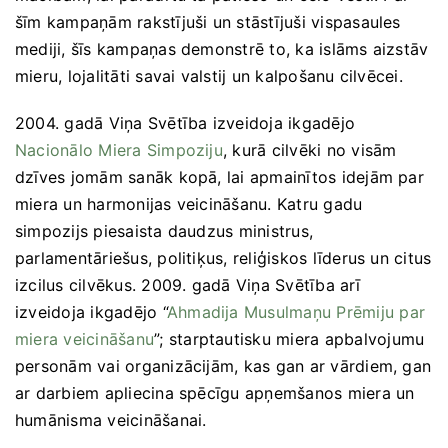
šīm kampaņām rakstījuši un stāstījuši vispasaules
mediji, šīs kampaņas demonstrē to, ka islāms aizstāv
mieru, lojalitāti savai valstij un kalpošanu cilvēcei.
2004. gadā Viņa Svētība izveidoja ikgadējo
Nacionālo Miera Simpoziju
, kurā cilvēki no visām
dzīves jomām sanāk kopā, lai apmainītos idejām par
miera un harmonijas veicināšanu. Katru gadu
simpozijs piesaista daudzus ministrus,
parlamentāriešus, politiķus, reliģiskos līderus un citus
izcilus cilvēkus. 2009. gadā Viņa Svētība arī
izveidoja ikgadējo “
Ahmadija Musulmaņu Prēmiju par
miera veicināšanu
”; starptautisku miera apbalvojumu
personām vai organizācijām, kas gan ar vārdiem, gan
ar darbiem apliecina spēcīgu apņemšanos miera un
humānisma veicināšanai.