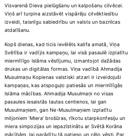
Visvarenā Dieva pielūgšanu un kalpošanu cilvēcei.
Viņš arī turpina aizstāvēt vispārēju cilvēktiesību
izveidi, taisnīgu sabiedrību un valsts un baznīcas
atdalīšanu.
Kopš dienas, kad ticis ievēlēts kalifa amatā, Viņa
Svētība ir vadījis kampaņu, lai visā pasaulē izplatītu
miermīlīgo Islāma vēstījumu, izmantojot dažādas
drukas un digitālas formas. Viņa vadībā Ahmadija
Musulmaņu Kopienas valstiski atzari ir izveidojuši
kampaņas, kas atspoguļo patiesās un miermīlīgās
Islāma mācības. Ahmadija Musulmaņi no visas
pasaules iesaistās tautas centienos, lai gan
Musulmaņiem, gan Ne-Musulmaņiem izplatītu
miljoniem ‘Miera’ brošūras, rīkotu starpkonfesiju un
miera simpozijas un iepazīstinātu ar Svētā Korāna
mācībām, lai parādītu tā patieso un cēlo vēsti. Par