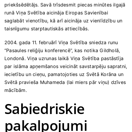
priekšsēdētājs. Savā trīsdesmit piecas minūtes ilgajā
runā Viņa Svētība aicināja Eiropas Savienībai
saglabāt vienotību, kā arī aicināja uz vienlīdzību un
taisnīgumu starptautiskās attiecībās.
2004. gada 11. februārī Viņa Svētība sniedza runu
“Pasaules reliģiju konferencē”, kas notika Gildholā,
Londonā. Viņa uzrunas laikā Viņa Svētība pastāstīja
par islāma apņemšanos veicināt savstarpēju sapratni,
iecietību un cieņu, pamatojoties uz Svētā Korāna un
Svētā pravieša Muhameda (lai miers pār viņu) dzīves
mācībām.
Sabiedriskie
pakalpojumi