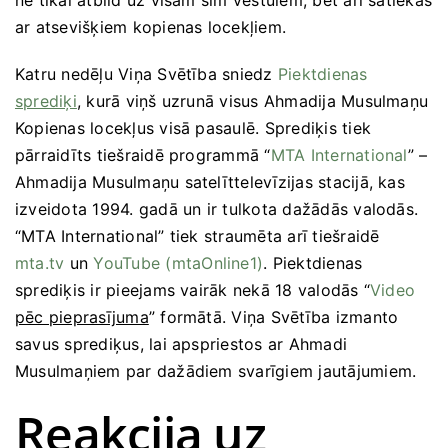
ne tikai atbild uz visām šīm vēstulēm, bet arī satiekas
ar atsevišķiem kopienas locekļiem.
Katru nedēļu Viņa Svētība sniedz
Piektdienas
sprediķi
, kurā viņš uzrunā visus Ahmadija Musulmaņu
Kopienas locekļus visā pasaulē. Sprediķis tiek
pārraidīts tiešraidē programmā “
MTA International
” –
Ahmadija Musulmaņu satelīttelevīzijas stacijā, kas
izveidota 1994. gadā un ir tulkota dažādās valodās.
“MTA International” tiek straumēta arī tiešraidē
mta.tv
un
YouTube (mtaOnline1)
. Piektdienas
sprediķis ir pieejams vairāk nekā 18 valodās “
Video
pēc pieprasījuma
” formātā. Viņa Svētība izmanto
savus sprediķus, lai apspriestos ar Ahmadi
Musulmaņiem par dažādiem svarīgiem jautājumiem.
Reakcija uz