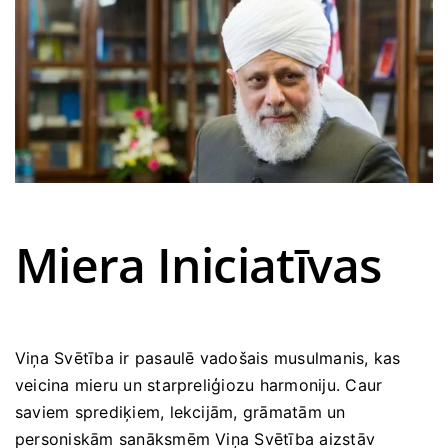
Lūgšanas laiks
Miera Iniciatīvas
Viņa Svētība ir pasaulē vadošais musulmanis, kas
veicina mieru un starpreliģiozu harmoniju. Caur
saviem sprediķiem, lekcijām, grāmatām un
personiskām sanāksmēm Viņa Svētība aizstāv