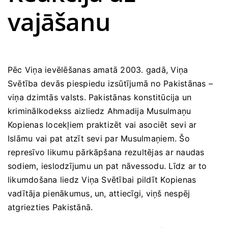
vajāšanu
Pēc Viņa ievēlēšanas amatā 2003. gadā, Viņa
Svētība devās piespiedu izsūtījumā no Pakistānas –
viņa dzimtās valsts. Pakistānas konstitūcija un
kriminālkodekss aizliedz Ahmadija Musulmaņu
Kopienas locekļiem praktizēt vai asociēt sevi ar
Islāmu vai pat atzīt sevi par Musulmaņiem. Šo
represīvo likumu pārkāpšana rezultējas ar naudas
sodiem, ieslodzījumu un pat nāvessodu. Līdz ar to
likumdošana liedz Viņa Svētībai pildīt Kopienas
vadītāja pienākumus, un, attiecīgi, viņš nespēj
atgriezties Pakistānā.