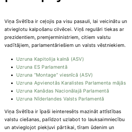
Viņa Svētība ir ceļojis pa visu pasauli, lai veicinātu un
atvieglotu kalpošanu cilvēcei. Viņš regulāri tiekas ar
prezidentiem, premjerministriem, citiem valstu
vadītājiem, parlamentāriešiem un valsts vēstniekiem.
Uzruna Kapitolija kalnā (ASV)
Uzruna ES Parlamentā
Uzruna “Montage” viesnīcā (ASV)
Uzruna Apvienotās Karalistes Parlamenta mājās
Uzruna Kanādas Nacionālajā Parlamentā
Uzruna Nīderlandes Valsts Parlamentā
Viņa Svētība ir īpaši ieinteresēts mazināt attīstības
valstu ciešanas, palīdzot uzlabot to lauksaimniecību
un atvieglojot piekļuvi pārtikai, tīram ūdenim un