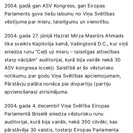
2004. gadā gan ASV Kongress, gan Eiropas
Parlaments guva tiešu labumu no Viņa Svētības
vēstījuma par mieru, taisnīgumu un vienotību.
2004. gada 27. jūnijā Hazrat Mirza Masrūrs Ahmads
tika sveikts Kapitolija kalnā, Vašingtonā D.C., kur viņš
sniedza runu “Ceļš uz mieru – taisnīgas attiecības
starp nācijām” auditorijai, kurā bija vairāk nekā 30
ASV kongresa locekļi. Saistībā ar šo vēsturisko
notikumu, par godu Viņa Svētības apciemojumam,
Pārstāvju palāta nonāca pie divpartiju (partiju
apvienošanas) atrisinājuma.
2004. gada 4. decembrī Viņa Svētība Eiropas
Parlamentā Briselē sniedza vēsturisku runu
auditorijai, kurā bija vairāk, nekā 350 cilvēki, kas
pārstāvēja 30 valstis, tostarp Eiropas Parlamenta