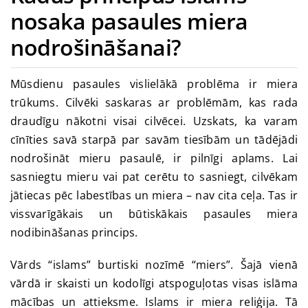
nosaka pasaules miera
nodrošināšanai?
Lūgšanas laiks
Mūsdienu pasaules vislielākā problēma ir miera
trūkums. Cilvēki saskaras ar problēmām, kas rada
draudīgu nākotni visai cilvēcei. Uzskats, ka varam
cīnīties savā starpā par savām tiesībām un tādējādi
nodrošināt mieru pasaulē, ir pilnīgi aplams. Lai
sasniegtu mieru vai pat cerētu to sasniegt, cilvēkam
jātiecas pēc labestības un miera – nav cita ceļa. Tas ir
vissvarīgākais un būtiskākais pasaules miera
nodibināšanas princips.
Vārds “islams” burtiski nozīmē “miers”. Šajā vienā
vārdā ir skaisti un kodolīgi atspoguļotas visas islāma
mācības un attieksme. Islams ir miera reliģija. Tā