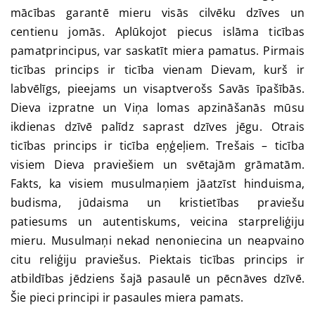
mācības garantē mieru visās cilvēku dzīves un
centienu jomās. Aplūkojot piecus islāma ticības
pamatprincipus, var saskatīt miera pamatus. Pirmais
ticības princips ir ticība vienam Dievam, kurš ir
labvēlīgs, pieejams un visaptverošs Savās īpašībās.
Dieva izpratne un Viņa lomas apzināšanās mūsu
ikdienas dzīvē palīdz saprast dzīves jēgu. Otrais
ticības princips ir ticība eņģeļiem. Trešais – ticība
visiem Dieva praviešiem un svētajām grāmatām.
Fakts, ka visiem musulmaņiem jāatzīst hinduisma,
budisma, jūdaisma un kristietības praviešu
patiesums un autentiskums, veicina starpreliģiju
mieru. Musulmaņi nekad nenoniecina un neapvaino
citu reliģiju praviešus. Piektais ticības princips ir
atbildības jēdziens šajā pasaulē un pēcnāves dzīvē.
Šie pieci principi ir pasaules miera pamats.