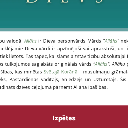
ābu valodā.
Allāhs
ir Dieva personvārds. Vārds
“
Allāhs
”
neka
klējamie Dieva vārdi ir apzīmējoši vai aprakstoši, un tie 
ek lietots. Tas tāpēc, ka islāms aizstāv ticību absolūtajai 
sos tulkojumos saglabāts oriģinālais vārds
“
Allāhs
”
.
Allāhu
p
ašības, kas minētas
Svētajā Korānā
– musulmaņu grāmat
ieks, Pastardienas vadītājs, Sniedzējs un Uzturētājs. Š
udināts dzīves ceļojumā pārņemt Allāha īpašības.
Izpētes