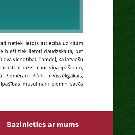
d netiek lietots attiecībā uz citām
bieži tiek lietoti daudzskaitlī, bet
Dieva vienotībai. Tamdēļ, ka latviešu
arasti atpazīst caur viņa īpašībām,
ā. Piemēram,
Allāhs
ir Visžēlīgākais,
īs īpašības musulmaņi piemin savās
Sazinieties ar mums