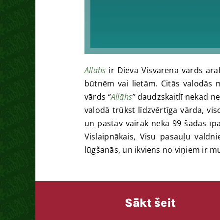
Allāhs
ir Dieva Visvarenā vārds ar
būtnēm vai lietām. Citās valodās me
vārds
“
Allāhs
”
daudzskaitlī nekad neti
valodā trūkst līdzvērtīga vārda, vi
un pastāv vairāk nekā 99 šādas īp
Vislaipnākais, Visu pasauļu valdn
lūgšanās, un ikviens no viņiem ir m
Sākt šeit