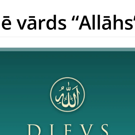
ē vārds “Allāhs