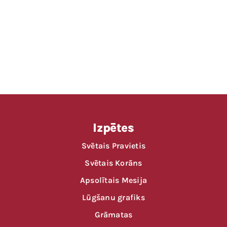
Lūgšanas laiks
Izpētes
Svētais Pravietis
Svētais Korāns
Apsolītais Mesija
Lūgšanu grafiks
Grāmatas