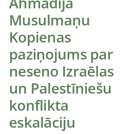
Ahmadija
Musulmaņu
Lūgšanas laiks
Kopienas
paziņojums par
neseno Izraēlas
un Palestīniešu
konflikta
eskalāciju